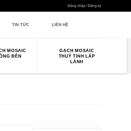
Đăng nhập / Đăng ký
TIN TỨC
LIÊN HỆ
CH MOSAIC
GẠCH MOSAIC
G
ỒNG ĐÈN
THUỶ TINH LẤP
LÁNH