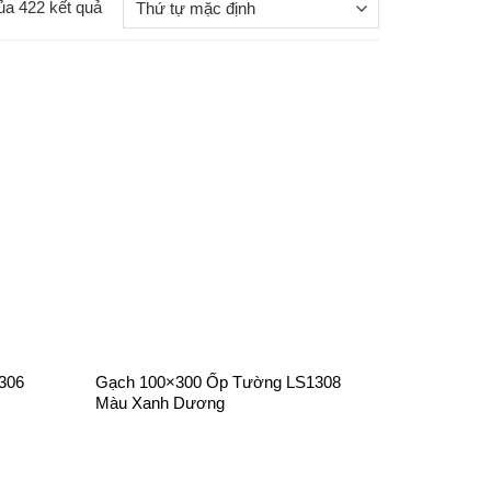
ủa 422 kết quả
+
306
Gạch 100×300 Ốp Tường LS1308
Màu Xanh Dương