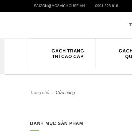
Skip
SAIGON@MOSAICHOUSE.VN
0901.828.818
to
content
GẠCH TRANG
GẠCH
TRÍ CAO CẤP
QU
Trang chủ
›
Cửa hàng
DANH MỤC SẢN PHẨM