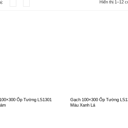
Hiển thị 1–12 c
hị:
+
100×300 Ốp Tường LS1301
Gạch 100×300 Ốp Tường LS1
Xám
Màu Xanh Lá